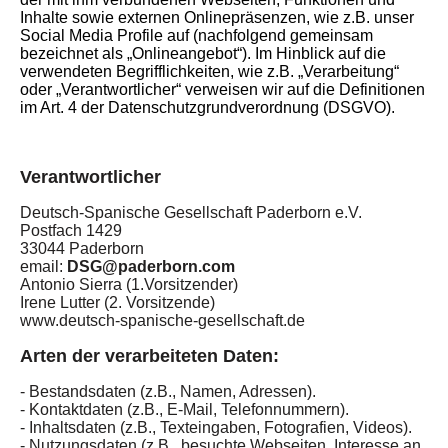
Inhalte sowie externen Onlinepräsenzen, wie z.B. unser
Social Media Profile auf (nachfolgend gemeinsam
bezeichnet als „Onlineangebot“). Im Hinblick auf die
verwendeten Begrifflichkeiten, wie z.B. „Verarbeitung“
oder „Verantwortlicher“ verweisen wir auf die Definitionen
im Art. 4 der Datenschutzgrundverordnung (DSGVO).
Verantwortlicher
Deutsch-Spanische Gesellschaft Paderborn e.V.
Postfach 1429
33044 Paderborn
email:
DSG@paderborn.com
Antonio Sierra (1.Vorsitzender)
Irene Lutter (2. Vorsitzende)
www.deutsch-spanische-gesellschaft.de
Arten der verarbeiteten Daten:
- Bestandsdaten (z.B., Namen, Adressen).
- Kontaktdaten (z.B., E-Mail, Telefonnummern).
- Inhaltsdaten (z.B., Texteingaben, Fotografien, Videos).
- Nutzungsdaten (z.B., besuchte Webseiten, Interesse an