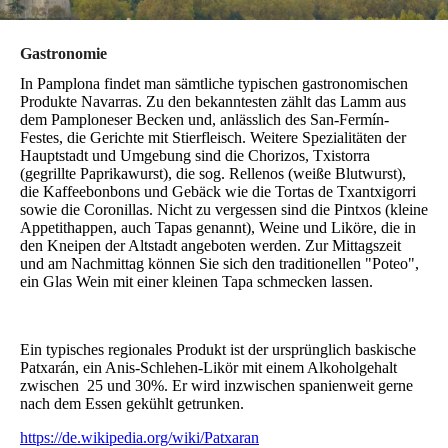
Gastronomie
In Pamplona findet man sämtliche typischen gastronomischen
Produkte Navarras. Zu den bekanntesten zählt das Lamm aus
dem Pamploneser Becken und, anlässlich des San-Fermín-
Festes, die Gerichte mit Stierfleisch. Weitere Spezialitäten der
Hauptstadt und Umgebung sind die Chorizos, Txistorra
(gegrillte Paprikawurst), die sog. Rellenos (weiße Blutwurst),
die Kaffeebonbons und Gebäck wie die Tortas de Txantxigorri
sowie die Coronillas. Nicht zu vergessen sind die Pintxos (kleine
Appetithappen, auch Tapas genannt), Weine und Liköre, die in
den Kneipen der Altstadt angeboten werden. Zur Mittagszeit
und am Nachmittag können Sie sich den traditionellen "Poteo",
ein Glas Wein mit einer kleinen Tapa schmecken lassen.
Ein typisches regionales Produkt ist der ursprünglich baskische
Patxarán, ein Anis-Schlehen-Likör mit einem Alkoholgehalt
zwischen 25 und 30%. Er wird inzwischen spanienweit gerne
nach dem Essen gekühlt getrunken.
https://de.wikipedia.org/wiki/Patxaran